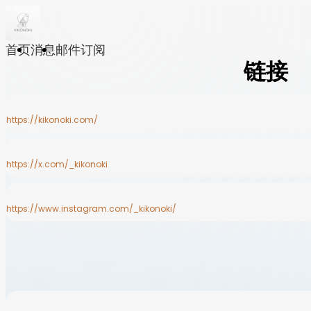
首页
消息
邮件订阅
链接
https://kikonoki.com/
https://x.com/_kikonoki
https://www.instagram.com/_kikonoki/